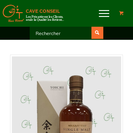
CAVE CONSEIL
Les Prix attirent les Clients,
seule la Qualité les Retient...