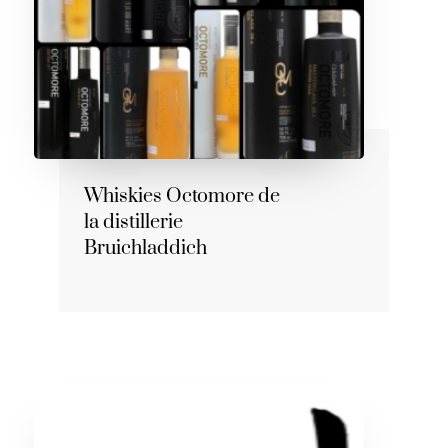
Whiskies Octomore de
la distillerie
Bruichladdich