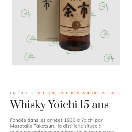
CATÉGORIES :
BOUTIQUE
,
SPIRITUEUX
,
WHISKIES
,
WHISKIES
Whisky Yoichi 15 ans
Fondée dans les années 1930 à Yoichi par
Masataka Taketsuru, la distillerie située à
quelques centaines de mètres de la mer a su se