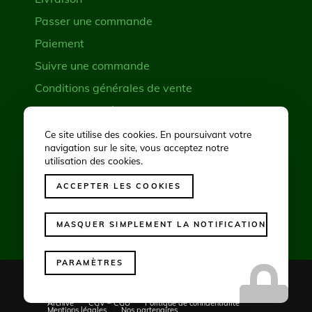
Passer une commande
Paiement
Suivre une commande
Conditions générales de vente
Demande de rétractation
Ce site utilise des cookies. En poursuivant votre
navigation sur le site, vous acceptez notre
RÉSEAUX SOCIAUX
utilisation des cookies.
ACCEPTER LES COOKIES
MASQUER SIMPLEMENT LA NOTIFICATION
PARAMÈTRES
© Copyright -
Cave Conseil
- Website by
Winsiders
Toutes nos prestations
Couverture géographique
Archive
CGV – CGU
Politique de confidentialité
Mentions légales
Nos partenaires