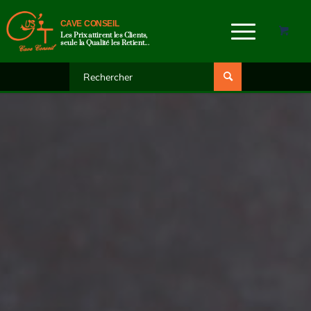
CAVE CONSEIL
Les Prix attirent les Clients,
seule la Qualité les Retient...