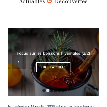
&
Actualités
Découvertes
Focus sur les boissons hivernales (2/2)
Suivant
LIRE LA SUITE
1
2
3
4
5
6
Notre équipe à Marseille 13006 est à votre disposition pour