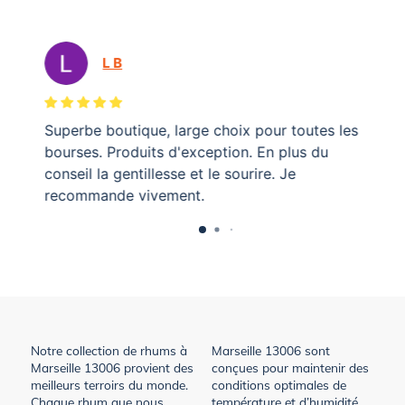
L B
Superbe boutique, large choix pour toutes les
Je
bourses. Produits d'exception. En plus du
ca
conseil la gentillesse et le sourire. Je
bi
recommande vivement.
ga
pl
r
Vo
Notre collection de rhums à
Marseille 13006 sont
Marseille 13006 provient des
conçues pour maintenir des
meilleurs terroirs du monde.
conditions optimales de
Chaque rhum que nous
température et d’humidité,