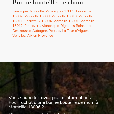
Bonne bouteille de rhum
Gréasque
,
Marseille
,
Mazargues 13009
,
Endoume
13007
,
Marseille 13008
,
Marseille 13010
,
Marseille
13011
,
Chartreux 13004
,
Marseille 13001
,
Marseille
13012
,
Pierrevert
,
Manosque
,
Digne les Bains
,
La
Destrousse
,
Aubagne
,
Pertuis
,
La Tour d’Aigues
,
Venelles
,
Aix en Provence
Vous souhaitez avoir plus d’informations
Pour l’achat d’une bonne bouteille de rhum à
Marseille 13006 ?