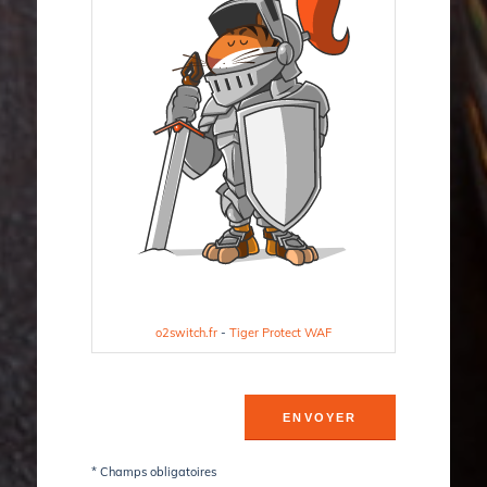
o2switch.fr
-
Tiger Protect WAF
* Champs obligatoires