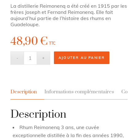
La distillerie Reimonenq a été créé en 1915 par les
frères Joseph et Fernand Reimonenq. Elle fait
aujourd’hui partie de l’histoire des rhums en
Guadeloupe.
48,90
€
TTC
AJOUTER AU PANIER
Description
Informations complémentaires
Contac
Description
Rhum Reimonenq 3 ans, une cuvée
exceptionnelle distillée à la fin des années 1990,