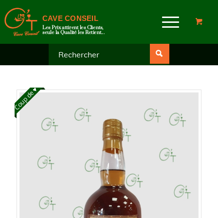
CAVE CONSEIL
Les Prix attirent les Clients,
seule la Qualité les Retient...
Coup de ♥️